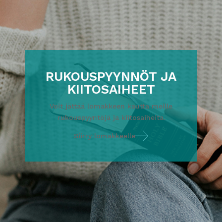
RUKOUSPYYNNÖT JA
KIITOSAIHEET
Voit jättää lomakkeen kautta meille
rukouspyyntöjä ja kiitosaiheita.
Siirry lomakkeelle