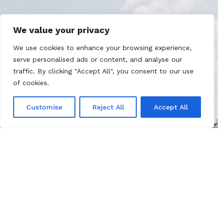
We value your privacy
ISRAELTYÖ
We use cookies to enhance your browsing experience,
serve personalised ads or content, and analyse our
Seurakunnallamme on vahva
traffic. By clicking "Accept All", you consent to our use
Raamatullinen ymmärrys Israelin ja
of cookies.
juutalaisen kansan merkityksestä.
Lue lisää
Customise
Reject All
Accept All