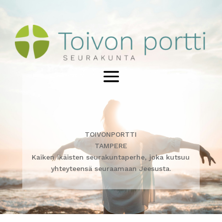
TOIVONPORTTI
TAMPERE
Kaiken ikäisten seurakuntaperhe, joka kutsuu
yhteyteensä seuraamaan Jeesusta.