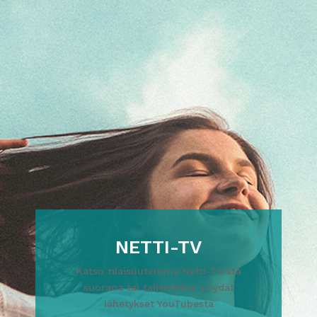
NETTI-TV
Katso tilaisuutemme Netti-TV:stä
suorana tai tallenteina. Löydät
lähetykset YouTubesta