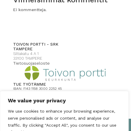
Ei kommentteja.
TOIVON PORTTI - SRK
TAMPERE
Siltakatu 4 A 1
33100 TAMPERE
Tietosuojaseloste
TUE TYÖTÄMME
IBAN: FI43 1158 3000 2252 45
Toivonportti Tampere viite: 2008
Saaja: Uuden toivon seurakunnat
We value your privacy
MobilePay: 39794
Keräyslupa: RA/2022/324
We use cookies to enhance your browsing experience,
serve personalised ads or content, and analyse our
traffic. By clicking "Accept All", you consent to our use
UUDEN TOIVON SEURAKUNNAT