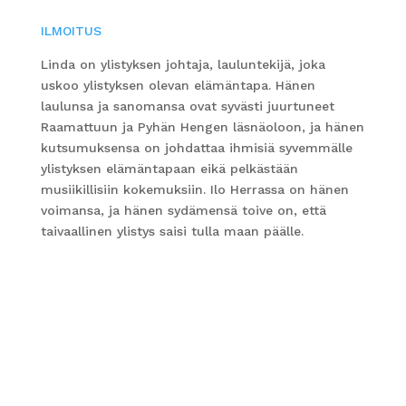
ILMOITUS
Linda on ylistyksen johtaja, lauluntekijä, joka
uskoo ylistyksen olevan elämäntapa. Hänen
laulunsa ja sanomansa ovat syvästi juurtuneet
Raamattuun ja Pyhän Hengen läsnäoloon, ja hänen
kutsumuksensa on johdattaa ihmisiä syvemmälle
ylistyksen elämäntapaan eikä pelkästään
musiikillisiin kokemuksiin. Ilo Herrassa on hänen
voimansa, ja hänen sydämensä toive on, että
taivaallinen ylistys saisi tulla maan päälle.