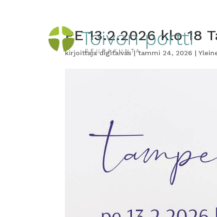
PE 13.2.2026 klo 18 
kirjoittaja
digitaivas
|
tammi 24, 2026
|
Ylein