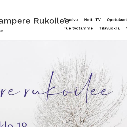
Tampere Rukoilee
Etusivu
Netti-TV
Opetukset
Tue työtämme
Tilavuokra
en