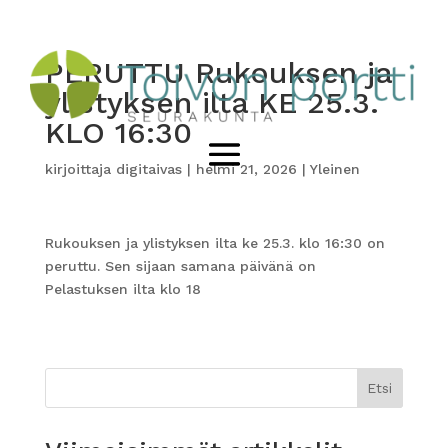
PERUTTU Rukouksen ja
ylistyksen ilta KE 25.3.
KLO 16:30
kirjoittaja
digitaivas
|
helmi 21, 2026
|
Yleinen
Rukouksen ja ylistyksen ilta ke 25.3. klo 16:30 on
peruttu. Sen sijaan samana päivänä on
Pelastuksen ilta klo 18
Etsi