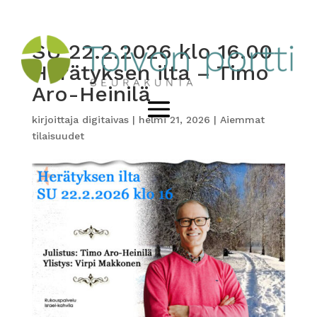
SU 22.2.2026 klo 16.00
Herätyksen ilta – Timo
Aro-Heinilä
kirjoittaja
digitaivas
|
helmi 21, 2026
|
Aiemmat
tilaisuudet