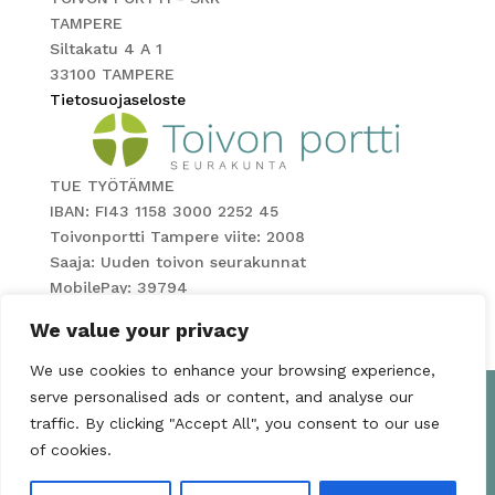
TAMPERE
Siltakatu 4 A 1
33100 TAMPERE
Tietosuojaseloste
TUE TYÖTÄMME
IBAN: FI43 1158 3000 2252 45
Toivonportti Tampere viite: 2008
Saaja: Uuden toivon seurakunnat
MobilePay: 39794
Keräyslupa: RA/2022/324
We value your privacy
We use cookies to enhance your browsing experience,
serve personalised ads or content, and analyse our
UUDEN TOIVON SEURAKUNNAT
traffic. By clicking "Accept All", you consent to our use
JYVÄSKYLÄ
of cookies.
HÄMEENLINNA
TAMPERE