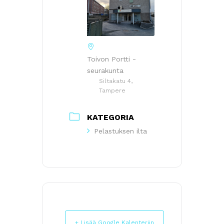
Toivon Portti -
seurakunta
Siltakatu 4,
Tampere
KATEGORIA
Pelastuksen ilta
+ Lisää Google Kalenteriin