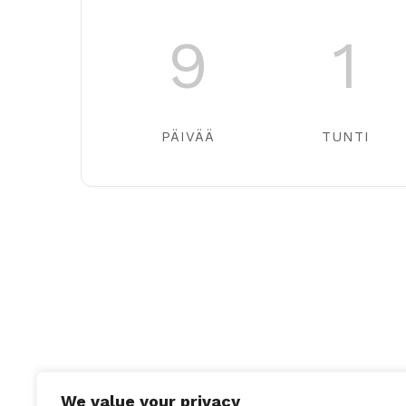
9
1
PÄIVÄÄ
TUNTI
We value your privacy