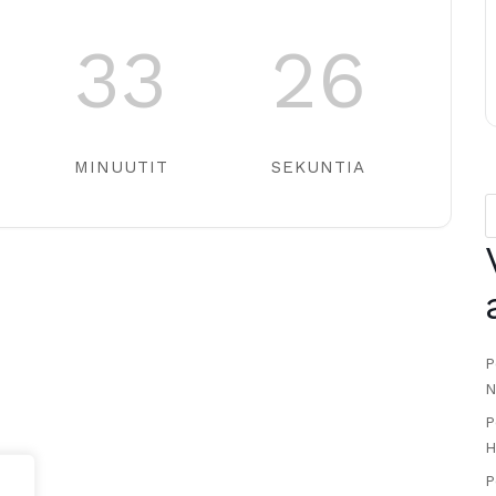
33
26
MINUUTIT
SEKUNTIA
P
N
P
H
P