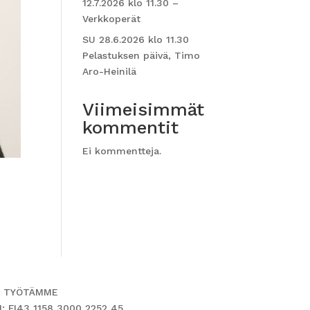
12.7.2026 klo 11.30 –
Verkkoperät
SU 28.6.2026 klo 11.30
Pelastuksen päivä, Timo
Aro-Heinilä
Viimeisimmät
kommentit
Ei kommentteja.
 TYÖTÄMME
N: FI43 1158 3000 2252 45