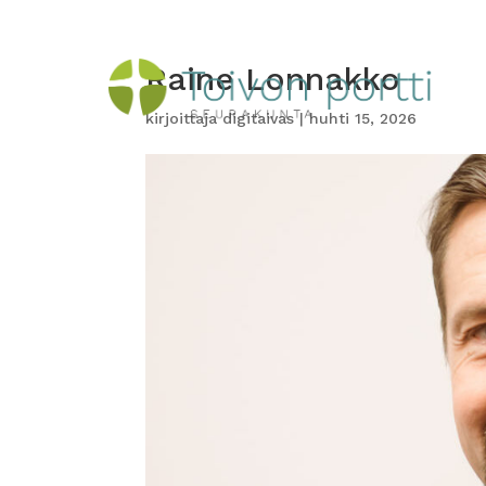
Raine Lonnakko
kirjoittaja
digitaivas
|
huhti 15, 2026