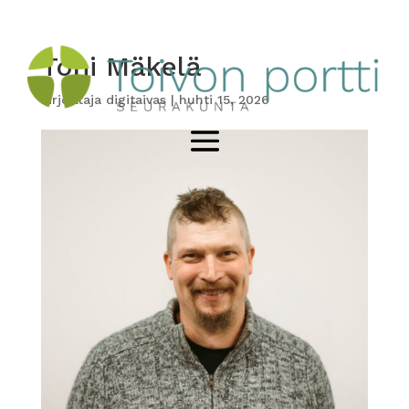
Toni Mäkelä
kirjoittaja
digitaivas
|
huhti 15, 2026