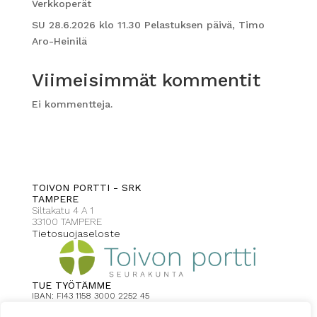
Verkkoperät
SU 28.6.2026 klo 11.30 Pelastuksen päivä, Timo
Aro-Heinilä
Viimeisimmät kommentit
Ei kommentteja.
TOIVON PORTTI - SRK
TAMPERE
Siltakatu 4 A 1
33100 TAMPERE
Tietosuojaseloste
TUE TYÖTÄMME
IBAN: FI43 1158 3000 2252 45
Toivonportti Tampere viite: 2008
Saaja: Uuden toivon seurakunnat