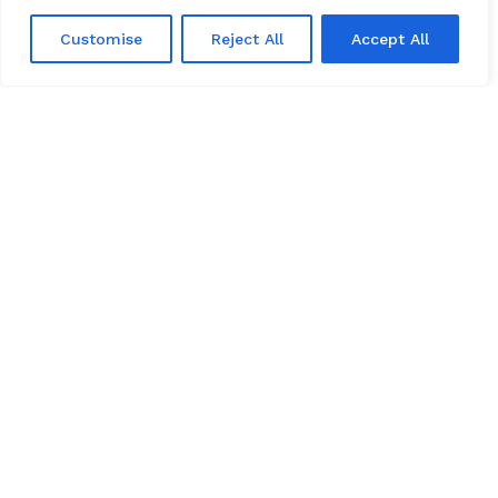
Tuomo Trög
Vanhimmiston puheenjohtaja
Customise
Reject All
Accept All
Rohkaisee kaukalopallopelissä
vastustajapelaajia sanomalla: ´Yritä edes!´.
Rohkaisee Raamatun lukemiseen Daily
Devotion -raamatunlukuohjelman avulla.
Insinööri ja toimitusjohtaja