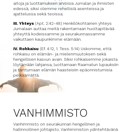
aitoja ja luottamuksen arvoisia Jumalan ja ihmisten
edessä, siksi olemme rehellisiä asenteissa ja
ajattelussa sekä teoissa.
III. Yhteys
(Apt. 2:42-48) Henkilökohtainen yhteys
Jumalaan auttaa meitä rakentamaan huoltapitävää
yhteyttä kodeissamme ja seurakunnassamme
vaikuttaen kaupunkimme elämään.
IV. Rohkaisu
(Ef. 4:12, 1. Tess. 5:14) Uskomme, että
rohkaisu on elämän- ja mielenmuutoksen sekä
hengellisen kasvun avain. Siksi rohkaisemme jokaista
löytämään lahjansa, luottamaan Raamatun lupauksiin
ja tarttumaan elämän haasteisiin epäonnistumisia
pelkäämättä.
VANHIMMISTO
Vanhimmisto on seurakunnan hengellinen ja
hallinnollinen johtajisto. Vanhimmiston ydintehtävänä