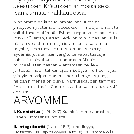
Jeesuksen Kristuksen armossa sekä
Isän Jumalan rakkaudessa.
Missiomme on kutsua ihmisiä Isän Jumalan
yhteyteen ylistämään Jeesuksen nimeä ja rohkaista
valloittavaan elämään Pyhän Hengen voimassa. Apt.
2:42-47 ”Herran, Herran Henki on minun päälläni, sillä
hän on voidellut minut julistamaan ilosanomaa
nöyrille, lähettänyt minut sitomaan särjettyjä
sydämiä, julistamaan vangituille vapautusta ja
kahlituille kirvoitusta,… panemaan Siionin
murheellisten päähän – antamaan heille –
juhlapäähineen tuhkan sijaan, iloöljyä murheen sijaan,
ylistyksen vaipan masentuneen hengen sijaan, ja
heidän nimensä on oleva ´vanhurskauden tammet´,
´Herran istutus´, hänen kirkkautensa ilmoitukseksi.”
Jes. 61:1-3
ARVOMME
I. Kunnioitus
(1. Pt. 2:17) Kunnioitamme Jumalaa ja
Hänen luomaansa ihmistä.
II. Integriteetti
(1. Joh. 1:5-7, rehellisyys,
luotettavuus, läpinäkyvyys, aitous) Haluamme olla