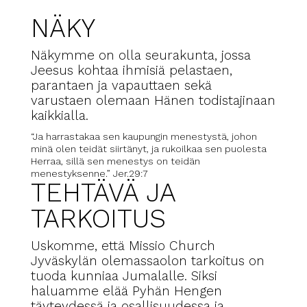
NÄKY
Näkymme on olla seurakunta, jossa
Jeesus kohtaa ihmisiä pelastaen,
parantaen ja vapauttaen sekä
varustaen olemaan Hänen todistajinaan
kaikkialla.
“Ja harrastakaa sen kaupungin menestystä, johon
minä olen teidät siirtänyt, ja rukoilkaa sen puolesta
Herraa, sillä sen menestys on teidän
menestyksenne.” Jer.29:7
TEHTÄVÄ JA
TARKOITUS
Uskomme, että Missio Church
Jyväskylän olemassaolon tarkoitus on
tuoda kunniaa Jumalalle. Siksi
haluamme elää Pyhän Hengen
täyteydessä ja osallisuudessa ja