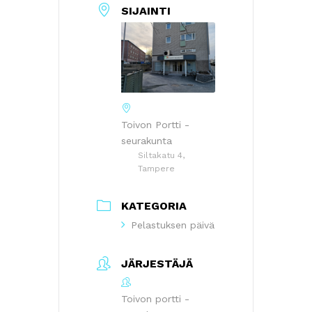
SIJAINTI
Toivon Portti -
seurakunta
Siltakatu 4,
Tampere
KATEGORIA
Pelastuksen päivä
JÄRJESTÄJÄ
Toivon portti -