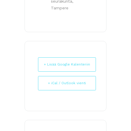
seurakunta,
Tampere
+ Lisää Google Kalenteriin
+ iCal / Outlook vienti