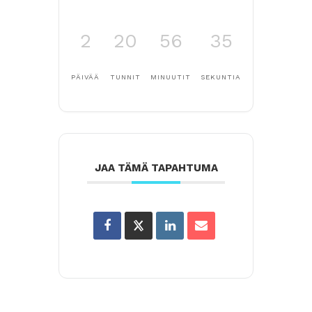
2
20
56
34
PÄIVÄÄ
TUNNIT
MINUUTIT
SEKUNTIA
JAA TÄMÄ TAPAHTUMA