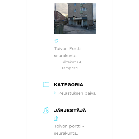
Toivon Portti -
seurakunta
Siltakatu 4,
Tampere
KATEGORIA
Pelastuksen päivä
JÄRJESTÄJÄ
Toivon portti -
seurakunta,