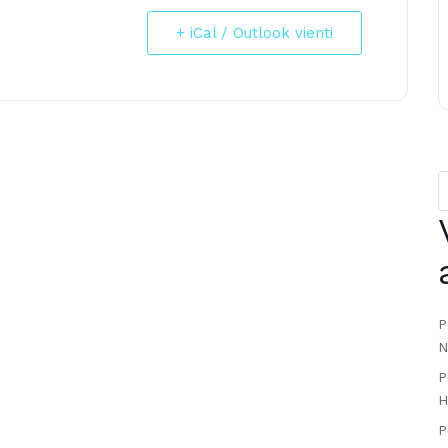
+ iCal / Outlook vienti
P
N
P
H
P