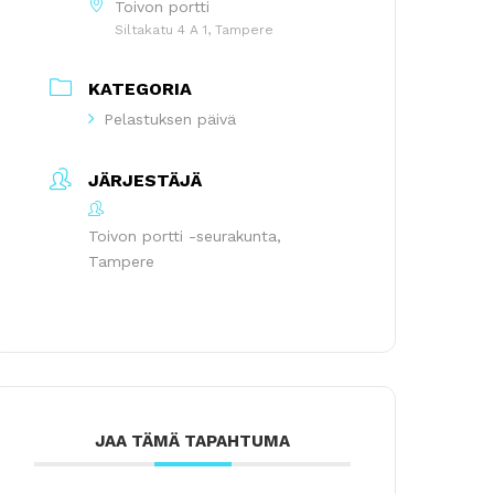
Toivon portti
Siltakatu 4 A 1, Tampere
KATEGORIA
Pelastuksen päivä
JÄRJESTÄJÄ
Toivon portti -seurakunta,
Tampere
JAA TÄMÄ TAPAHTUMA