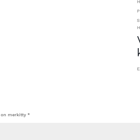
H
P
S
H
E
t on merkitty
*